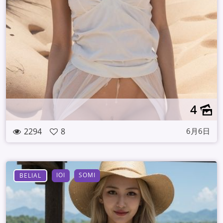
4
2294
8
6月6日
IOI
SOMI
BELIAL