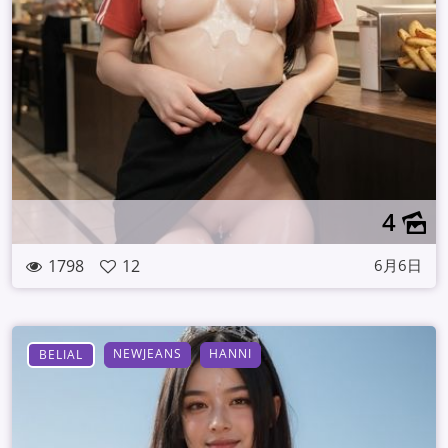
4
1798
12
6月6日
NEWJEANS
HANNI
BELIAL