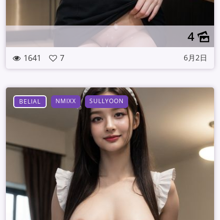
4
1641
7
6月2日
NMIXX
SULLYOON
BELIAL