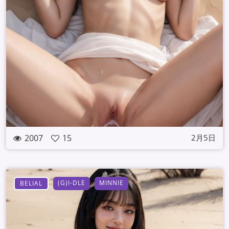
2007
15
2月5日
(G)I-DLE
MINNIE
BELIAL