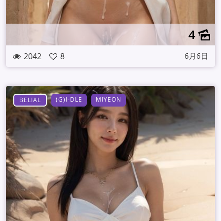
4
2042
8
6月6日
(G)I-DLE
MIYEON
BELIAL