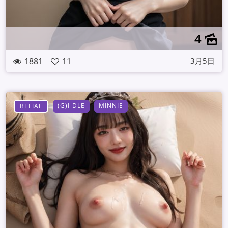
4
1881
11
3月5日
(G)I-DLE
MINNIE
BELIAL