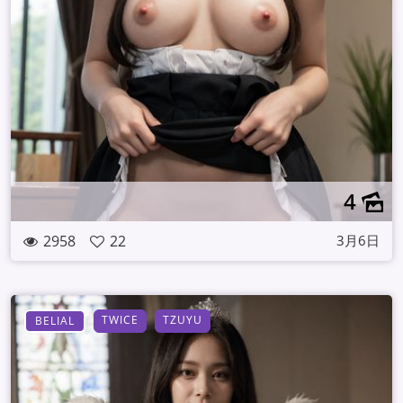
4
2958
22
3月6日
TWICE
TZUYU
BELIAL