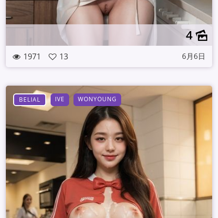
4
1971
13
6月6日
IVE
WONYOUNG
BELIAL