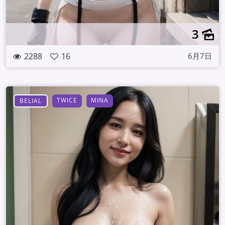
3
2288
16
6月7日
TWICE
MINA
BELIAL