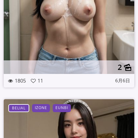
2
1805
11
6月6日
IZONE
EUNBI
BELIAL