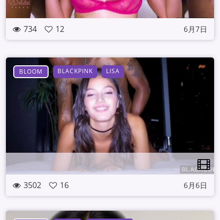
734
12
6月7日
BLACKPINK
LISA
BLOOM
3502
16
6月6日