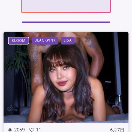
BLACKPINK
LISA
BLOOM
2059
11
6月7日