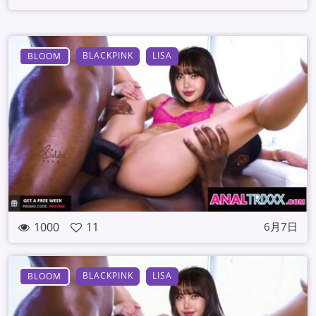
BLACKPINK
LISA
BLOOM
1000
11
6月7日
BLACKPINK
LISA
BLOOM