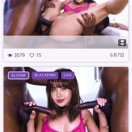
3579
15
6月7日
BLACKPINK
LISA
BLOOM