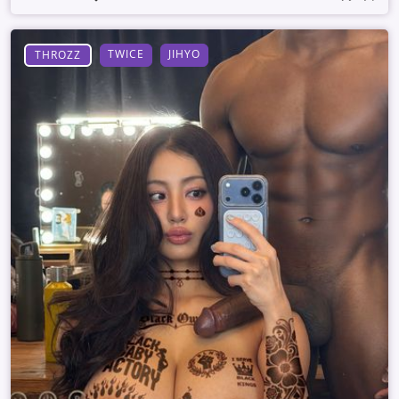
TWICE
JIHYO
THROZZ