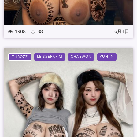
1908
38
6月4日
LE SSERAFIM
CHAEWON
YUNJIN
THROZZ