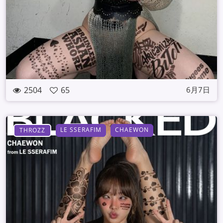
2504
65
6月7日
LE SSERAFIM
CHAEWON
THROZZ