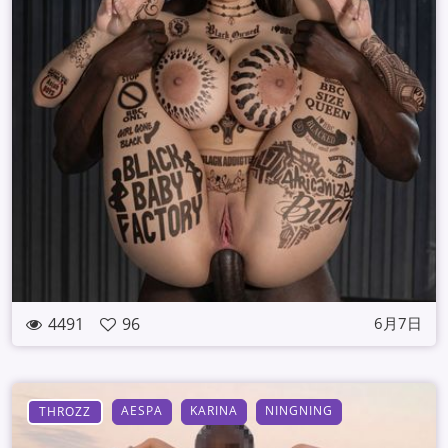
4491
96
6月7日
AESPA
KARINA
NINGNING
THROZZ