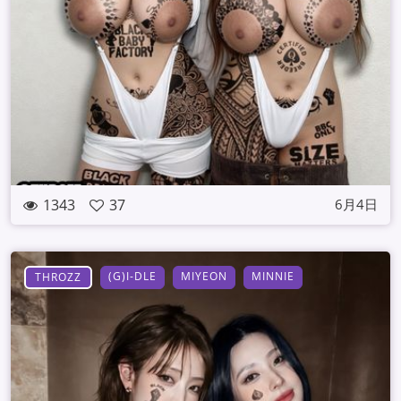
1343
37
6月4日
(G)I-DLE
MIYEON
MINNIE
THROZZ