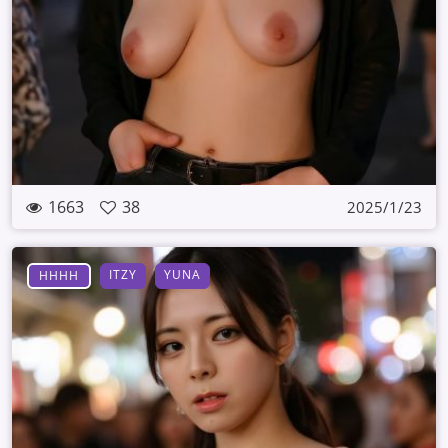
1663
38
2025/1/23
ITZY
YUNA
HHHH