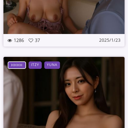
1286
37
2025/1/23
ITZY
YUNA
HHHH