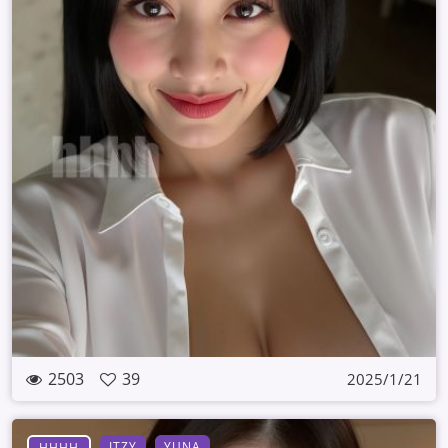
2503
39
2025/1/21
ITZY
YUNA
HHHH