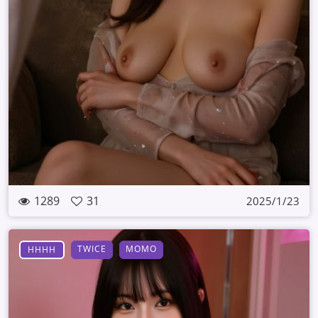
1289
31
2025/1/23
TWICE
MOMO
HHHH