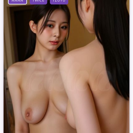
TWICE
TZUYU
HHHH