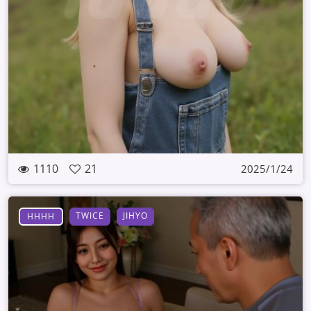
1110
21
2025/1/24
TWICE
JIHYO
HHHH