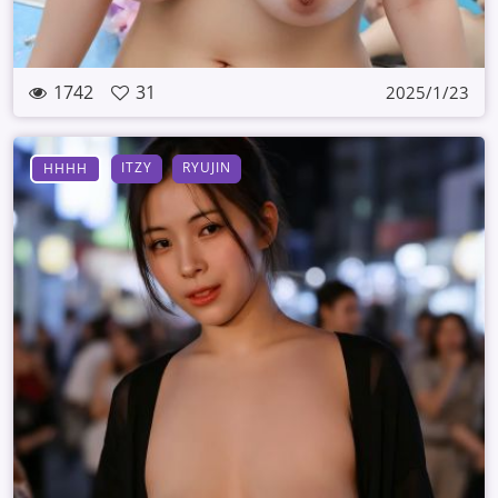
1742
31
2025/1/23
ITZY
RYUJIN
HHHH