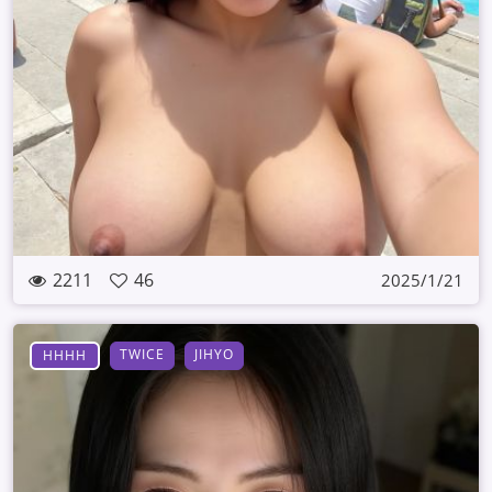
2211
46
2025/1/21
TWICE
JIHYO
HHHH