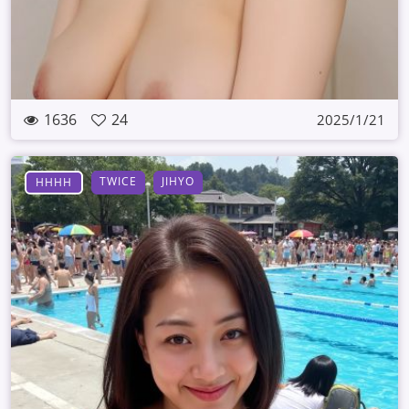
1636
24
2025/1/21
TWICE
JIHYO
HHHH