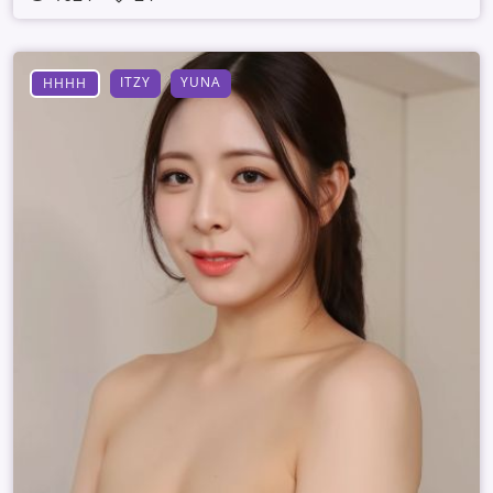
ITZY
YUNA
HHHH