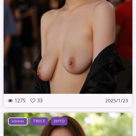
1275
33
2025/1/23
TWICE
JIHYO
HHHH