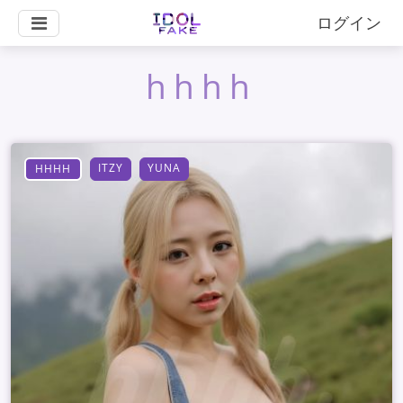
ログイン
hhhh
ITZY
YUNA
HHHH