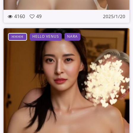
4160
49
2025/1/20
HELLO VENUS
NARA
HHHH