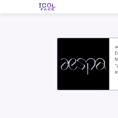
a
E
M
"
e