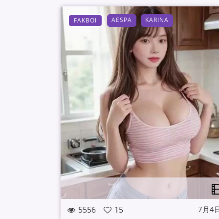
AESPA
KARINA
FAKBOI
5556
15
7月4