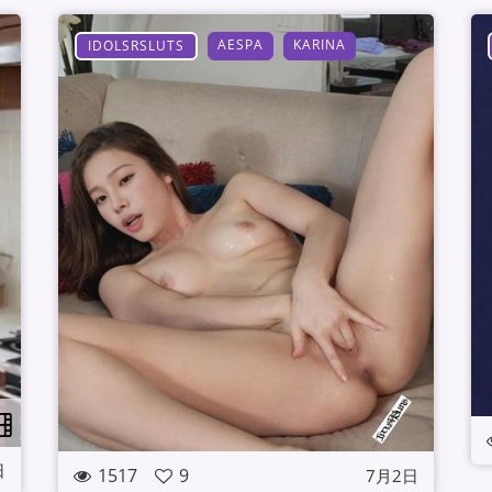
AESPA
KARINA
IDOLSRSLUTS
日
1517
9
7月2日