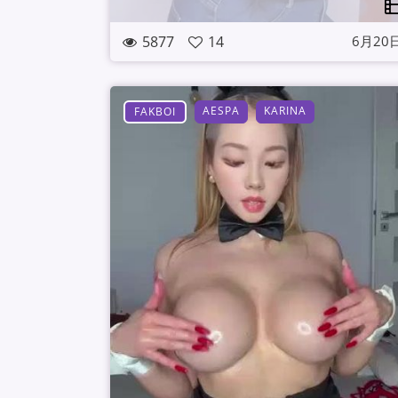
5877
14
6月20
AESPA
KARINA
FAKBOI