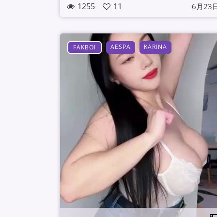
1255
11
6月23
AESPA
KARINA
FAKBOI