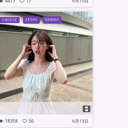
4477
17
6月15日
AESPA
KARINA
CROSSZ
18358
56
6月13日