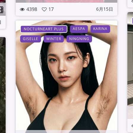
4398
17
6月15日
日
AESPA
KARINA
NOCTURNEART PLUS
GISELLE
WINTER
NINGNING