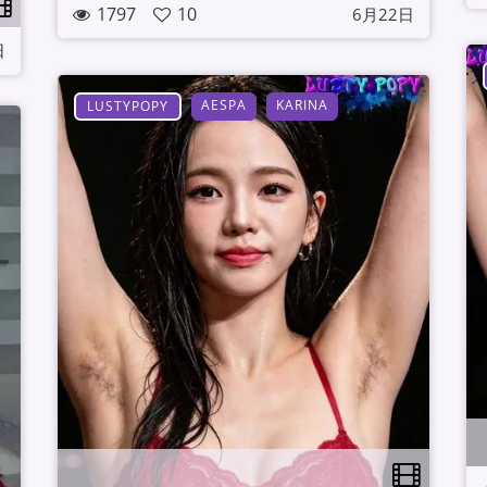
1797
10
6月22日
日
AESPA
KARINA
LUSTYPOPY