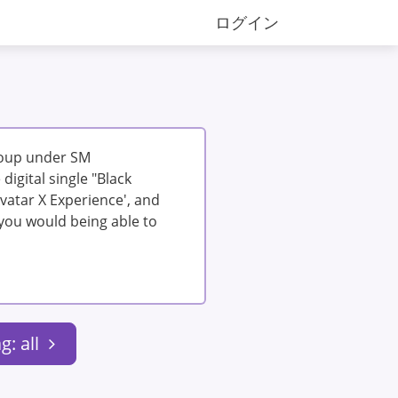
ログイン
roup under SM
igital single "Black
vatar X Experience', and
you would being able to
g: all