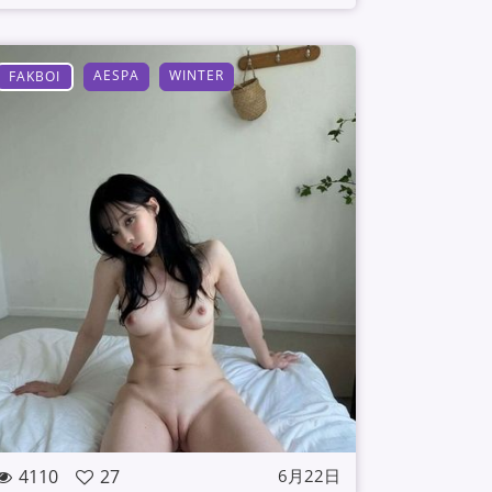
AESPA
WINTER
FAKBOI
4110
27
6月22日