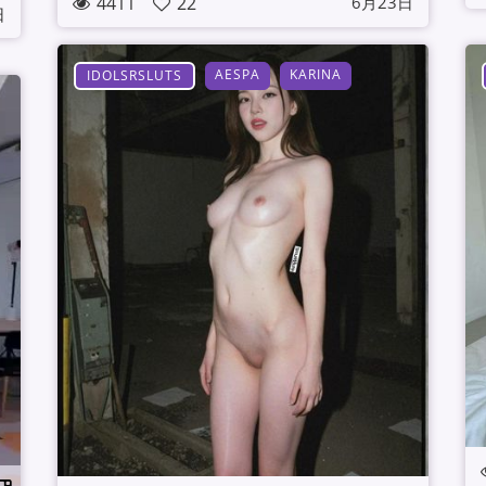
4411
22
6月23日
日
AESPA
KARINA
IDOLSRSLUTS