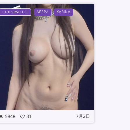
AESPA
KARINA
IDOLSRSLUTS
5848
31
7月2日