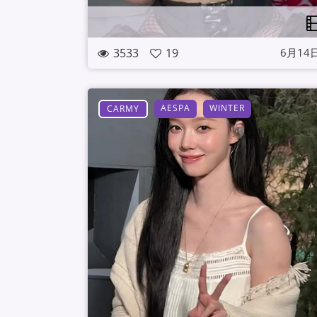
3533
19
6月14
AESPA
WINTER
CARMY