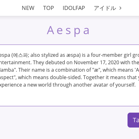
NEW
TOP
IDOLFAP
アイドル
Aespa
espa (에스파; also stylized as æspa) is a four-member girl g
ntertainment. They debuted on November 17, 2020 with the d
amba". Their name is a combination of "æ", which means 'A
aspect", which means double-sided. Together it means that 
xperience a new world through another avatar of yourself.
Ta