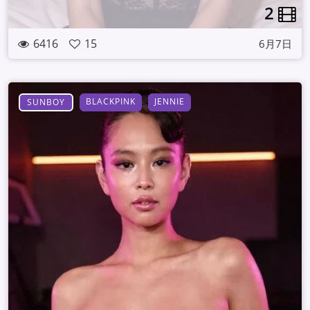
2
6416
15
6月7日
BLACKPINK
JENNIE
SUNBOY