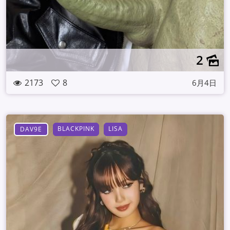
2
2173
8
6月4日
BLACKPINK
LISA
DAV9E