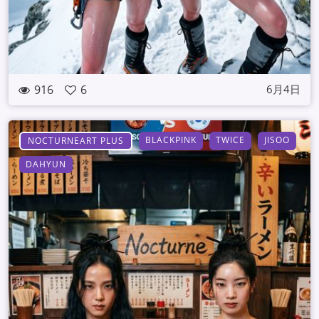
916
6
6月4日
BLACKPINK
TWICE
JISOO
NOCTURNEART PLUS
DAHYUN