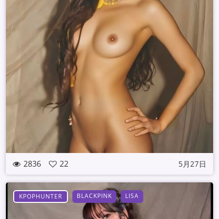
2836
22
5月27日
BLACKPINK
LISA
KPOPHUNTER