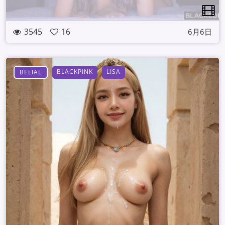
3545
16
6月6日
BLACKPINK
LISA
BELIAL