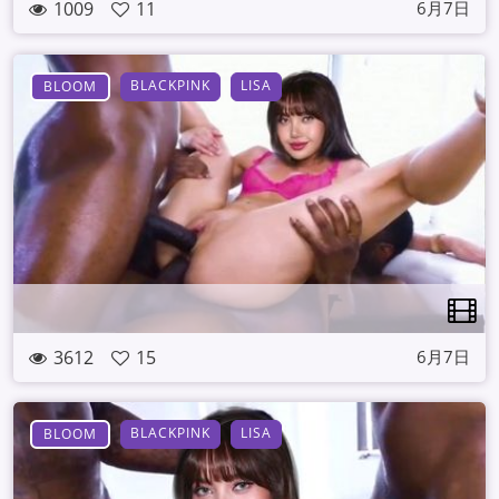
1009
11
6月7日
BLACKPINK
LISA
BLOOM
3612
15
6月7日
BLACKPINK
LISA
BLOOM