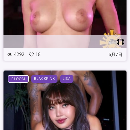
4292
18
6月7日
BLACKPINK
LISA
BLOOM