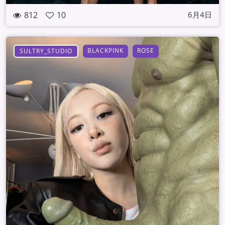
812
10
6月4日
BLACKPINK
ROSE
SULTRY_STUDIO