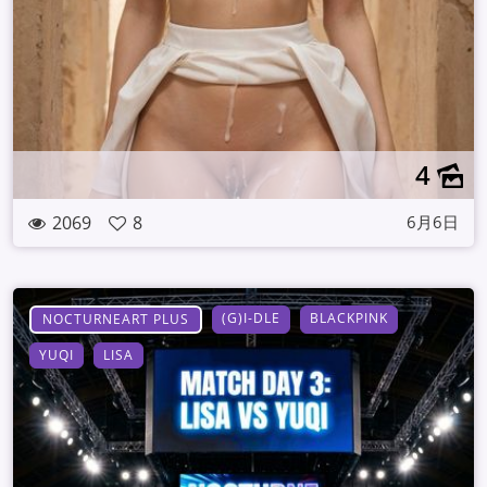
4
2069
8
6月6日
(G)I-DLE
BLACKPINK
NOCTURNEART PLUS
YUQI
LISA