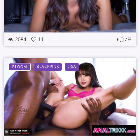
2084
11
6月7日
BLACKPINK
LISA
BLOOM