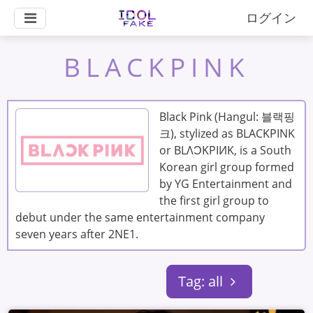
ログイン
BLACKPINK
Black Pink (Hangul: 블랙핑
크), stylized as BLACKPINK
or BLΛƆKPIИK, is a South
Korean girl group formed
by YG Entertainment and
the first girl group to
debut under the same entertainment company
seven years after 2NE1.
Tag: all