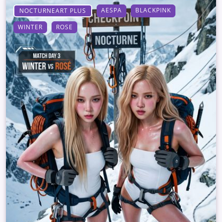
AESPA
BLACKPINK
NOCTURNEART PLUS
WINTER
ROSE