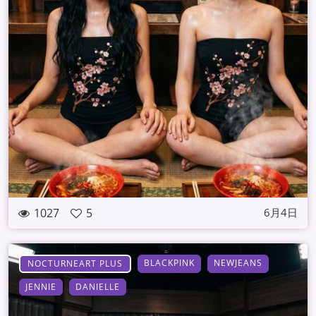
1027
5
6月4日
BLACKPINK
NEWJEANS
NOCTURNEART PLUS
JENNIE
DANIELLE