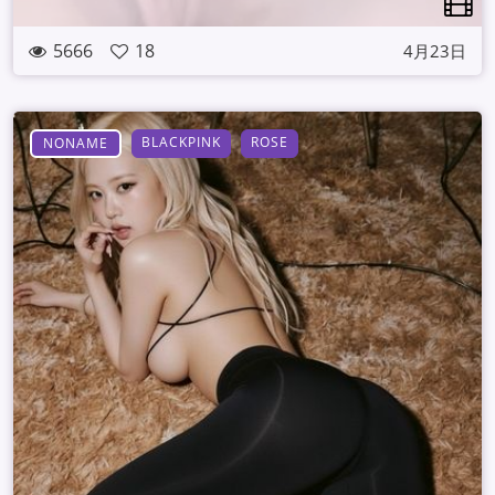
5666
18
4月23日
BLACKPINK
ROSE
NONAME