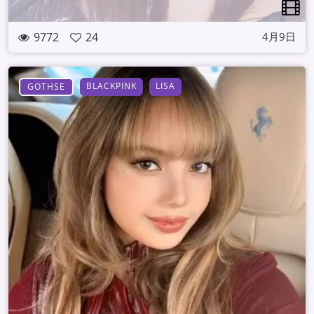
9772
24
4月9日
BLACKPINK
LISA
GOTHSE