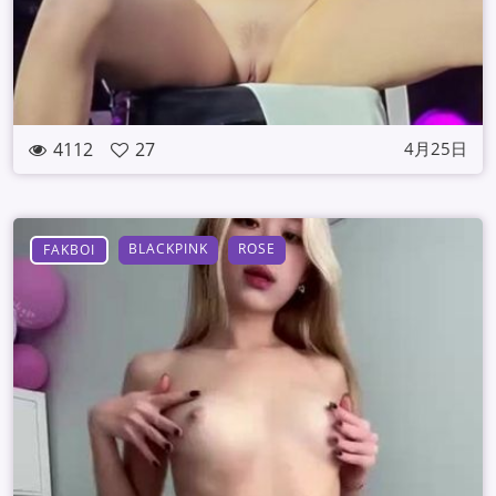
4112
27
4月25日
BLACKPINK
ROSE
FAKBOI