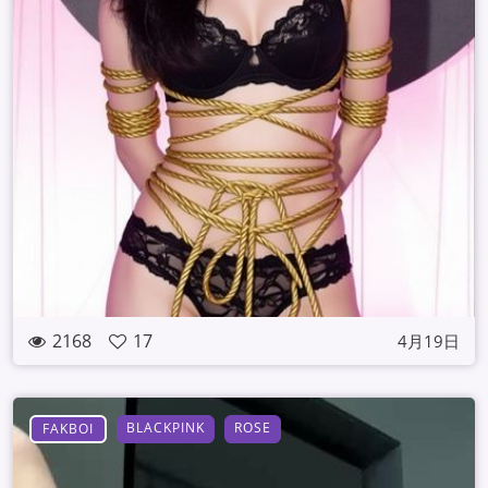
2168
17
4月19日
BLACKPINK
ROSE
FAKBOI