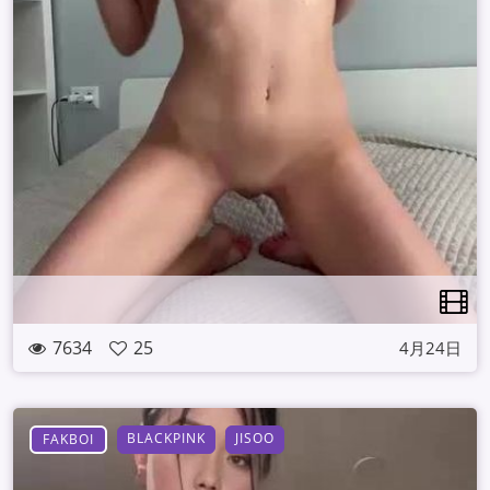
7634
25
4月24日
BLACKPINK
JISOO
FAKBOI