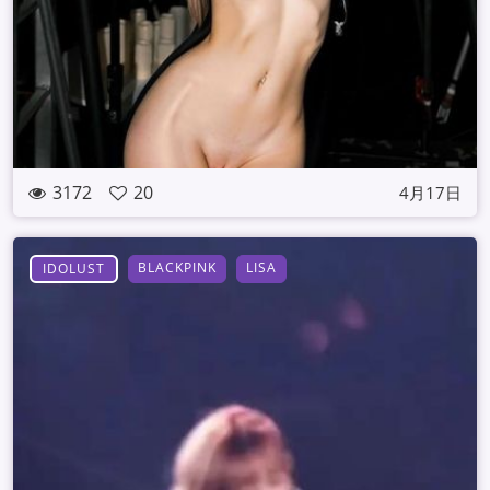
3172
20
4月17日
BLACKPINK
LISA
IDOLUST