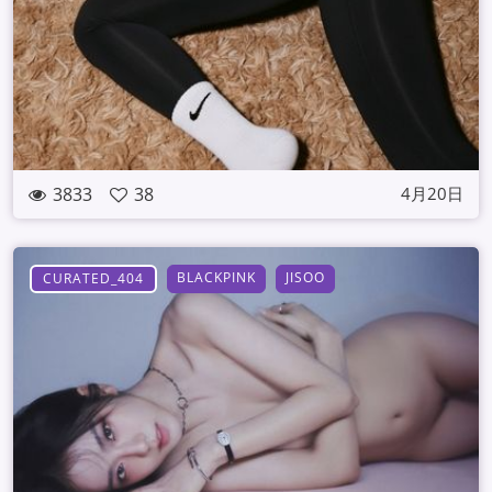
3833
38
4月20日
BLACKPINK
JISOO
CURATED_404