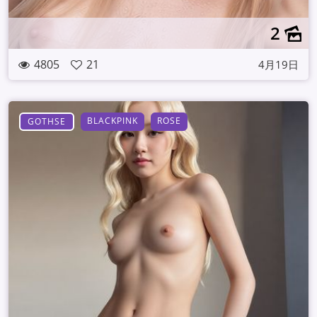
2
4805
21
4月19日
BLACKPINK
ROSE
GOTHSE