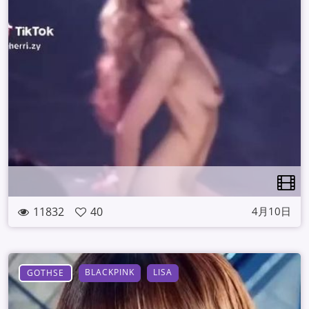
11832
40
4月10日
BLACKPINK
LISA
GOTHSE