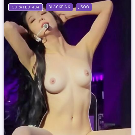
BLACKPINK
JISOO
CURATED_404