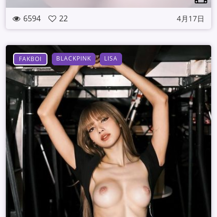
6594
22
4月17日
BLACKPINK
LISA
FAKBOI