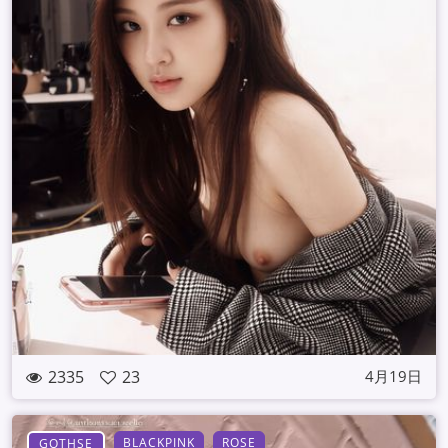
2335
23
4月19日
BLACKPINK
ROSE
GOTHSE