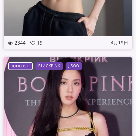
2344
19
4月19日
BLACKPINK
JISOO
IDOLUST