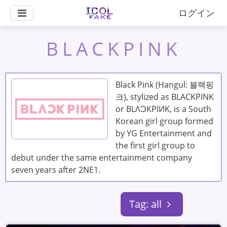
ログイン
BLACKPINK
Black Pink (Hangul: 블랙핑
크), stylized as BLACKPINK
or BLΛƆKPIИK, is a South
Korean girl group formed
by YG Entertainment and
the first girl group to
debut under the same entertainment company
seven years after 2NE1.
Tag: all