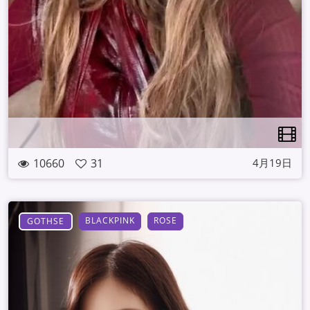
10660
31
4月19日
BLACKPINK
ROSE
GOTHSE