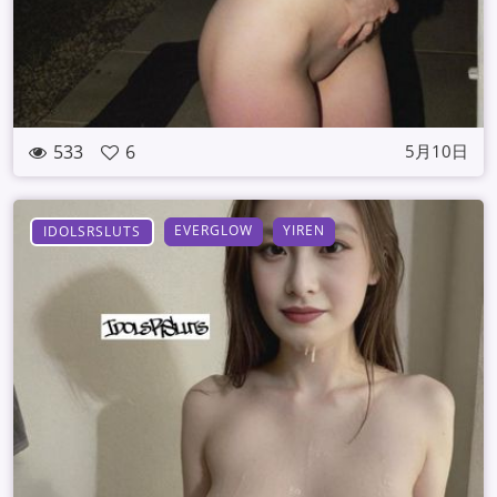
533
6
5月10日
EVERGLOW
YIREN
IDOLSRSLUTS