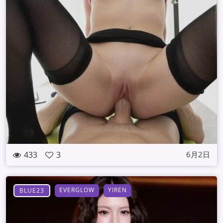
433
3
6月2日
EVERGLOW
YIREN
BLUE23