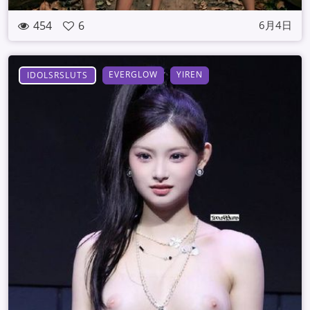
454
6
6月4日
EVERGLOW
YIREN
IDOLSRSLUTS