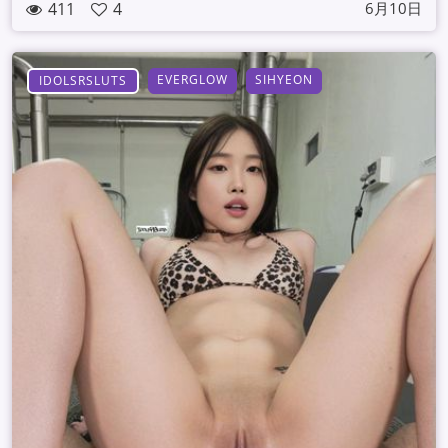
411
4
6月10日
EVERGLOW
SIHYEON
IDOLSRSLUTS