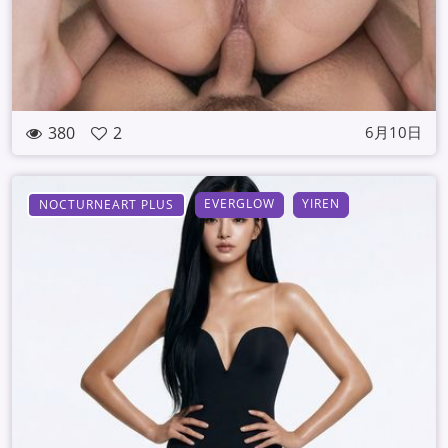
380
2
6月10日
EVERGLOW
YIREN
NOCTURNEART PLUS