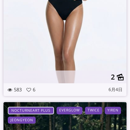
2
583
6
6月4日
EVERGLOW
TWICE
YIREN
NOCTURNEART PLUS
JEONGYEON