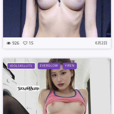
926
15
6月2日
EVERGLOW
YIREN
IDOLSRSLUTS