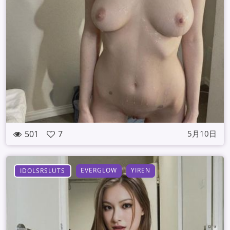
501
7
5月10日
EVERGLOW
YIREN
IDOLSRSLUTS