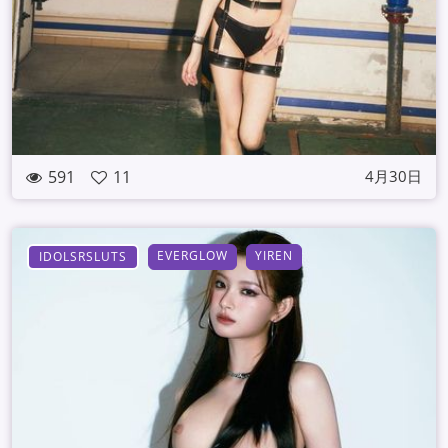
591
11
4月30日
EVERGLOW
YIREN
IDOLSRSLUTS