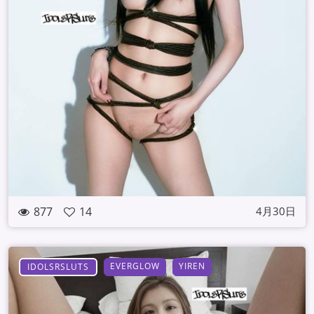
877
14
4月30日
EVERGLOW
YIREN
IDOLSRSLUTS