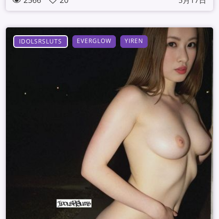
2566
20
5月17日
EVERGLOW
YIREN
IDOLSRSLUTS