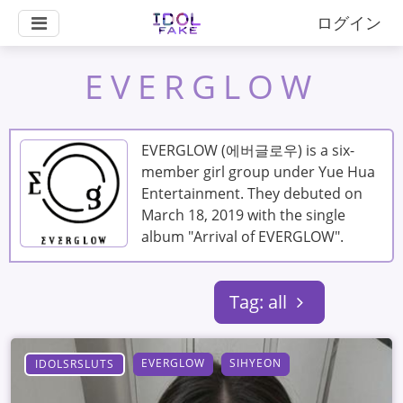
ログイン
EVERGLOW
EVERGLOW (에버글로우) is a six-
member girl group under Yue Hua
Entertainment. They debuted on
March 18, 2019 with the single
album "Arrival of EVERGLOW".
Tag: all
EVERGLOW
SIHYEON
IDOLSRSLUTS