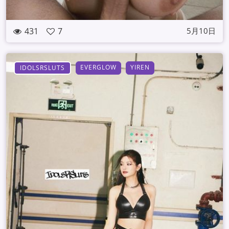
431
7
5月10日
EVERGLOW
YIREN
IDOLSRSLUTS