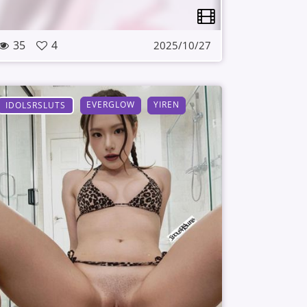
35
4
2025/10/27
EVERGLOW
YIREN
IDOLSRSLUTS