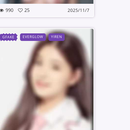
990
25
2025/11/7
EVERGLOW
YIREN
GFAKE