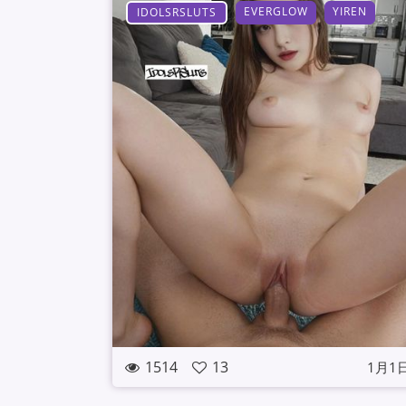
EVERGLOW
YIREN
IDOLSRSLUTS
1514
13
1月1