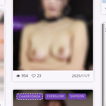
954
23
2025/11/7
EVERGLOW
SIHYEON
CHAERYONDA
8