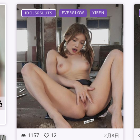
EVERGLOW
YIREN
IDOLSRSLUTS
日
1157
12
2月8日