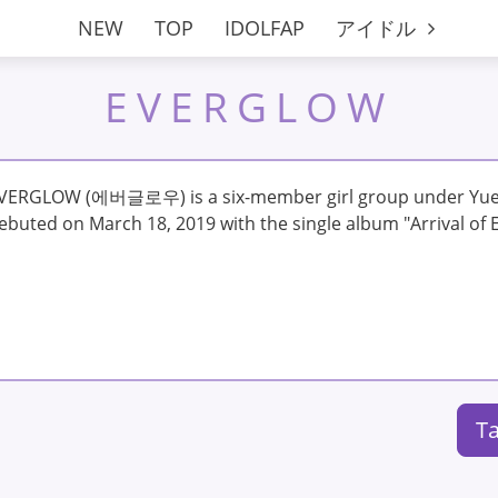
NEW
TOP
IDOLFAP
アイドル
EVERGLOW
VERGLOW (에버글로우) is a six-member girl group under Yue 
ebuted on March 18, 2019 with the single album "Arrival o
Ta