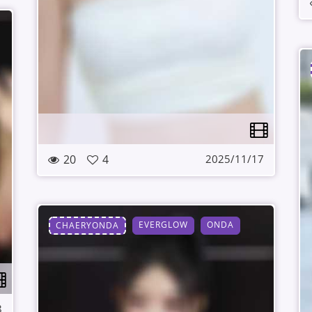
20
4
2025/11/17
EVERGLOW
ONDA
CHAERYONDA
8