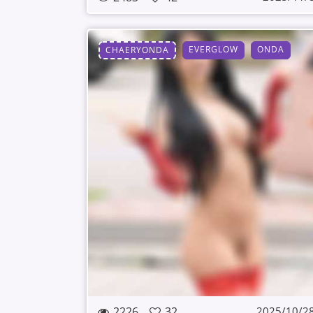
EVERGLOW
ONDA
CHAERYONDA
2226
32
2025/10/2