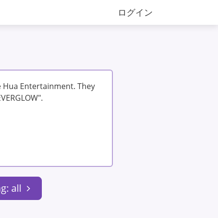
ログイン
Hua Entertainment. They
f EVERGLOW".
g: all