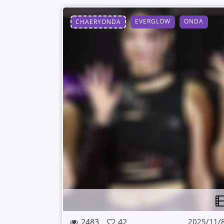
EVERGLOW
ONDA
CHAERYONDA
2483
42
2025/11/