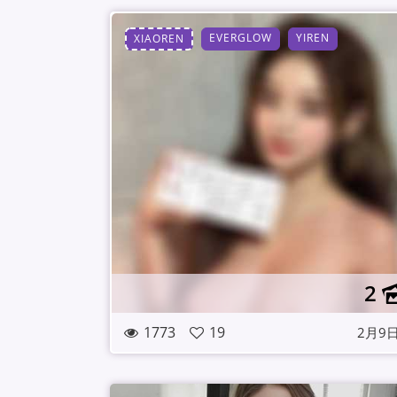
EVERGLOW
YIREN
XIAOREN
2
1773
19
2月9