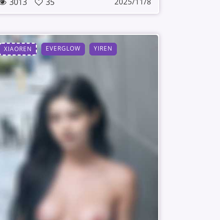
3013
35
2025/11/8
EVERGLOW
YIREN
XIAOREN