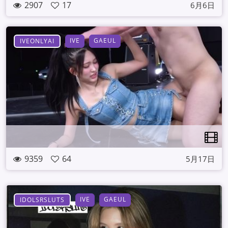
2907
17
6月6日
IVE
GAEUL
IVEONLYAI
9359
64
5月17日
IVE
GAEUL
IDOLSRSLUTS