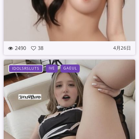
2490
38
4月26日
IVE
GAEUL
IDOLSRSLUTS