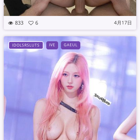
833
6
4月17日
IVE
GAEUL
IDOLSRSLUTS