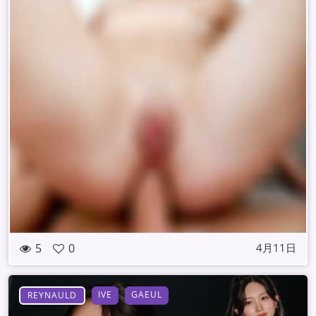
5
0
4月11日
IVE
GAEUL
REYNAULD