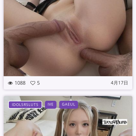
1088
5
4月17日
IVE
GAEUL
IDOLSRSLUTS