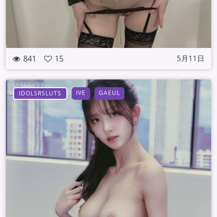
841
15
5月11日
IVE
GAEUL
IDOLSRSLUTS