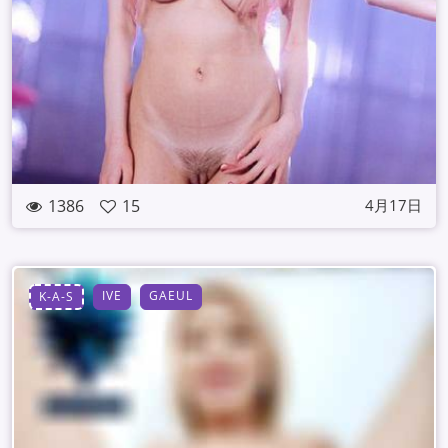
1386
15
4月17日
IVE
GAEUL
K-A-S