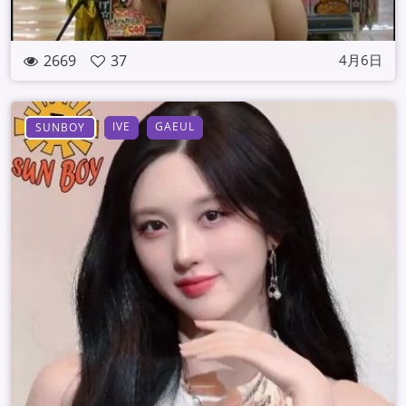
2669
37
4月6日
IVE
GAEUL
SUNBOY