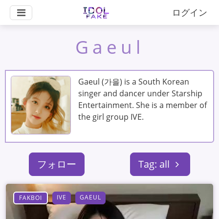
ログイン
Gaeul
Gaeul (가을) is a South Korean
singer and dancer under Starship
Entertainment. She is a member of
the girl group IVE.
フォロー
Tag: all
IVE
GAEUL
FAKBOI