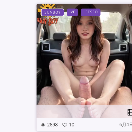
IVE
LEESEO
SUNBOY
2698
10
6月4