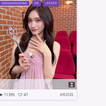
IVE
LEESEO
KINGKANGKONG
11395
47
4月25日