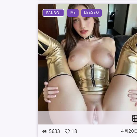
IVE
LEESEO
FAKBOI
5633
18
4月20