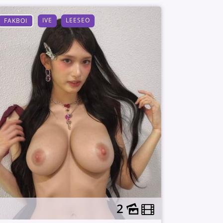
IVE
LEESEO
FAKBOI
2