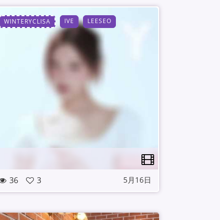
IVE
LEESEO
WINTERYCLISA
36
3
5月16日