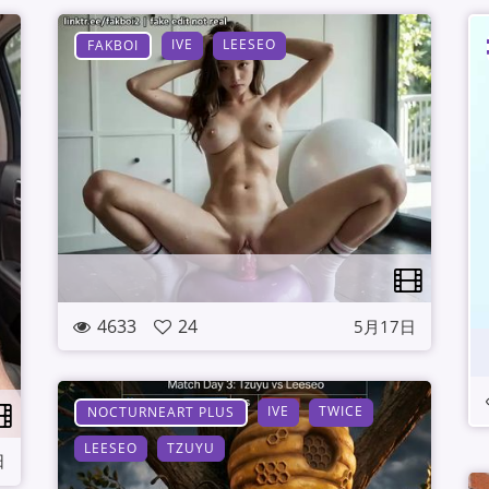
IVE
LEESEO
FAKBOI
4633
24
5月17日
IVE
TWICE
NOCTURNEART PLUS
LEESEO
TZUYU
日