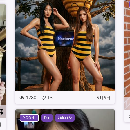
1280
13
5月6日
IVE
LEESEO
YOONI
日