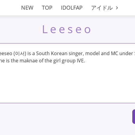
NEW
TOP
IDOLFAP
アイドル
Leeseo
eeseo (이서) is a South Korean singer, model and MC under 
he is the maknae of the girl group IVE.