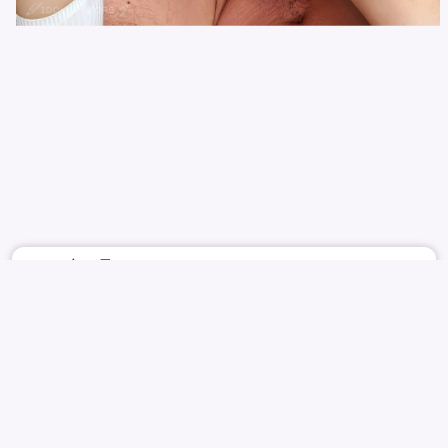
2020年5月
4753
22
WJSN
CHENG XIAO
程瀟
성소
GROUP
TITJOB
REPORT