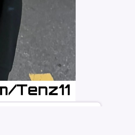
3196
81