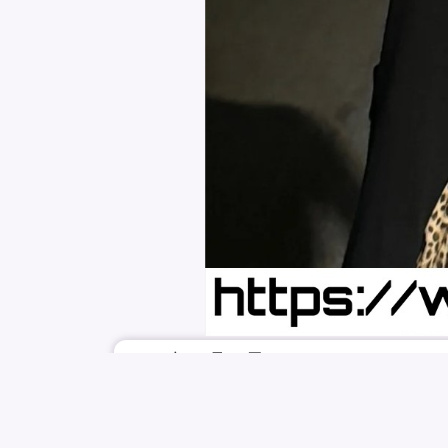
2024年10月30日
TENZ11
ITZY
CHAERYEONG
LEE 