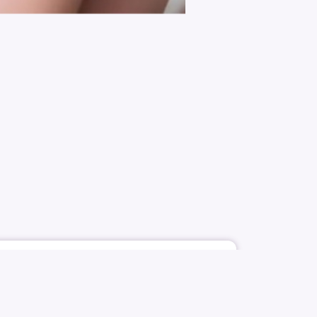
5321
58