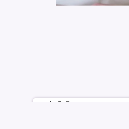
2025年8月4日
BESTVIDS
TWICE
SINGER
NAYEO