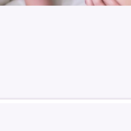
N
임나연
IM NA-YEON
나연
FUCK
ANAL