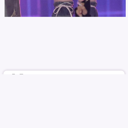
6月6日
4210
30
IDOLSRSLUTS
IVE
IZONE
WONYOUNG
장원영
원영
NUDE
REPORT