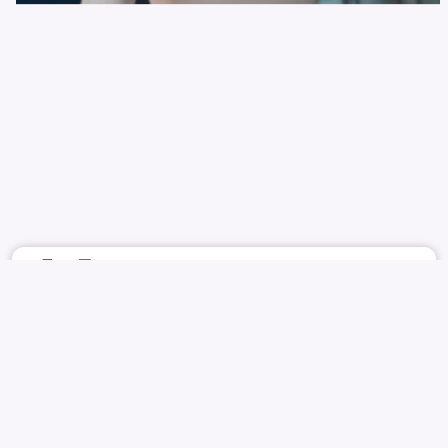
6月13日
3206
15
CURATED_404
ACTRESS
GO YOON JUNG
고윤정
KO YUN JEONG
고윤정
NUDE
REPORT