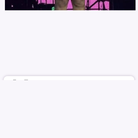
6月16日
1818
13
GOTHSE
BLACKPINK
LISA
리사
리사
SOFTCORE
REPORT