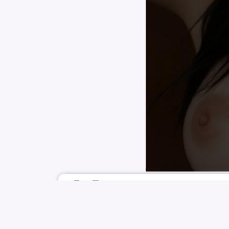
6月18日
XIAOREN
EVERGLOW
YIREN
이런