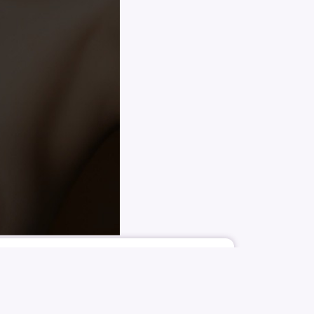
1192
11