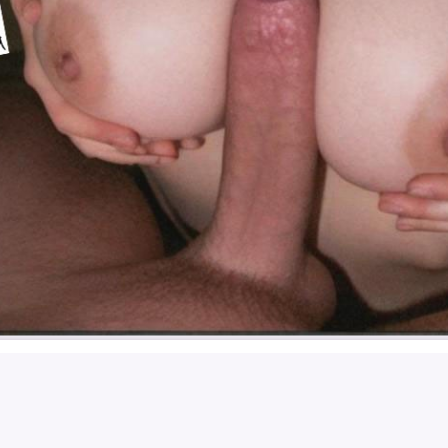
CHAEWON
김채원
KIM CHAE-WON
채원
TITJO