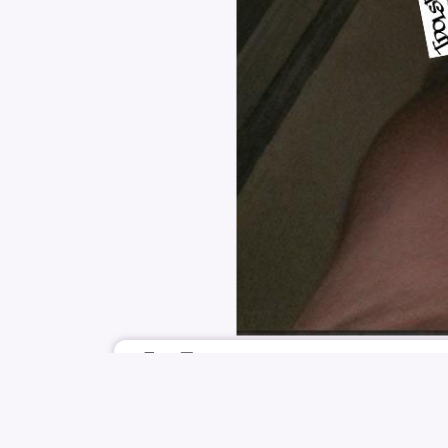
6月29日
IDOLSRSLUTS
LE SSERAFIM
IZONE