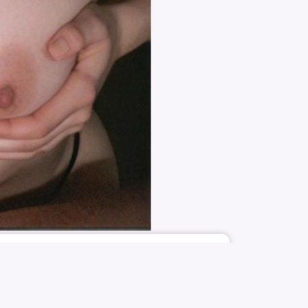
998
6
B