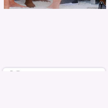
7月6日
750
4
HHHH
ACTRESS
PARK MIN YOUNG
박민영
PARK MIN YOUNG
朴敏英
박민영
GROUP
INTERRACIAL