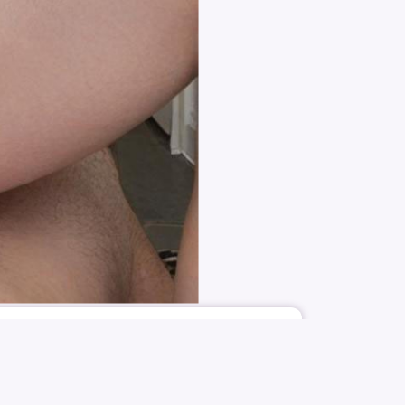
405
4