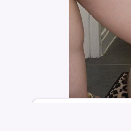
7月7日
IDOLSRSLUTS
EVERGLOW
YIREN