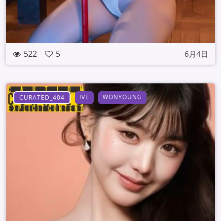
522
5
6月4日
IVE
WONYOUNG
CURATED_404