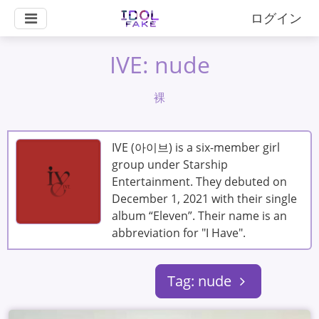
ログイン
IVE: nude
裸
IVE (아이브) is a six-member girl
group under Starship
Entertainment. They debuted on
December 1, 2021 with their single
album “Eleven”. Their name is an
abbreviation for "I Have".
Tag: nude