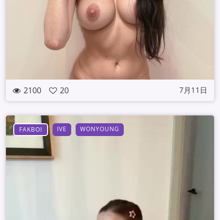
2100
20
7月11日
IVE
WONYOUNG
FAKBOI