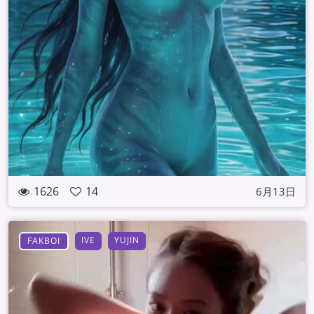
1626
14
6月13日
IVE
YUJIN
FAKBOI