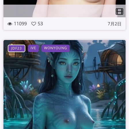
11099
53
7月2日
IVE
WONYOUNG
JDF23