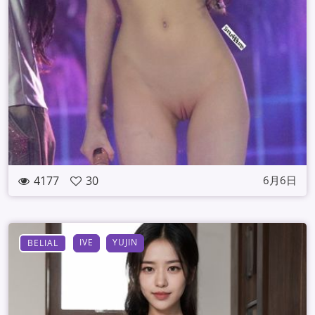
4177
30
6月6日
IVE
YUJIN
BELIAL