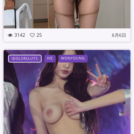
3142
25
6月6日
IVE
WONYOUNG
IDOLSRSLUTS