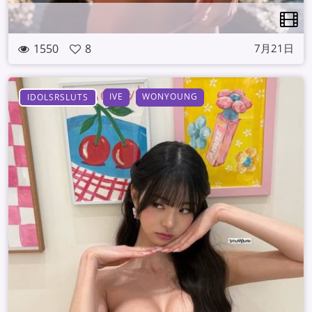
1550
8
7月21日
IVE
WONYOUNG
IDOLSRSLUTS