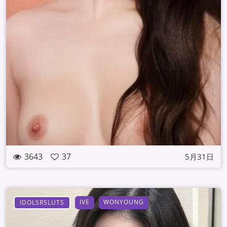
3643
37
5月31日
IVE
WONYOUNG
IDOLSRSLUTS