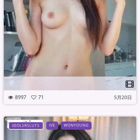
8997
71
5月20日
IVE
WONYOUNG
IDOLSRSLUTS