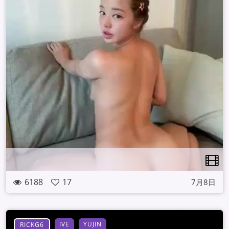
6188
17
7月8日
IVE
YUJIN
RICKG6