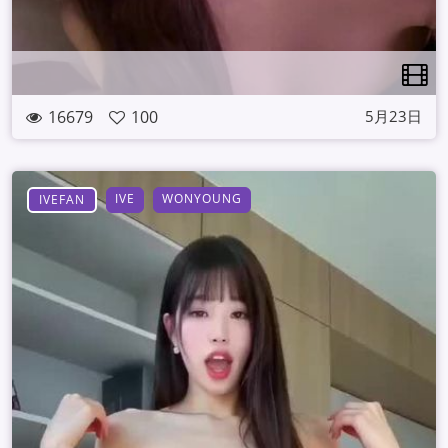
16679
100
5月23日
IVE
WONYOUNG
IVEFAN