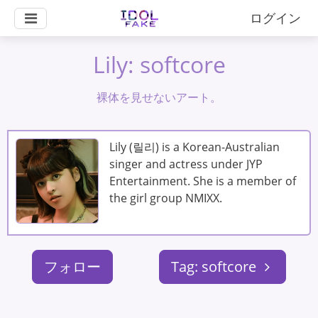
ログイン
Lily: softcore
裸体を見せないアート。
Lily (릴리) is a Korean-Australian
singer and actress under JYP
Entertainment. She is a member of
the girl group NMIXX.
フォロー
Tag: softcore