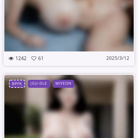
1242
61
2025/3/12
(G)I-DLE
MIYEON
BPFK