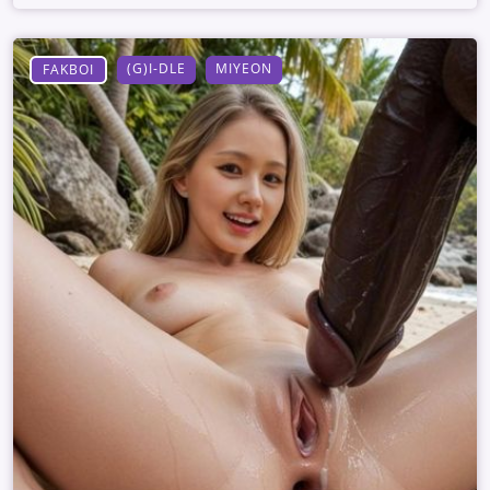
(G)I-DLE
MIYEON
FAKBOI