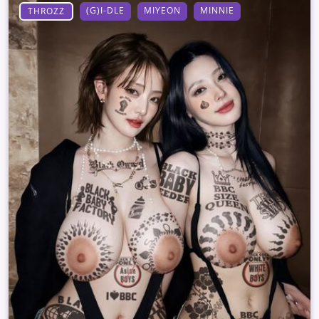
(G)I-DLE
MIYEON
MINNIE
THROZZ