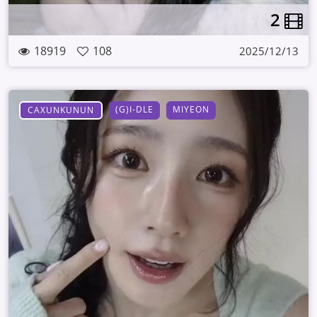
2
18919
108
2025/12/13
(G)I-DLE
MIYEON
CAXUNKUNUN