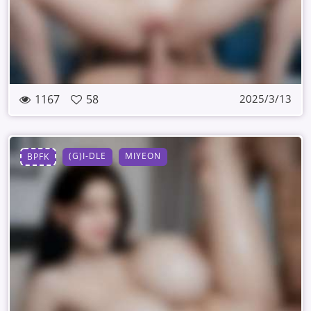
1167
58
2025/3/13
(G)I-DLE
MIYEON
BPFK