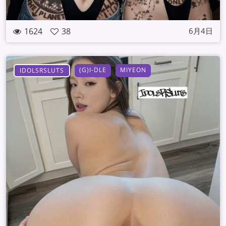
1624
38
6月4日
(G)I-DLE
MIYEON
IDOLSRSLUTS