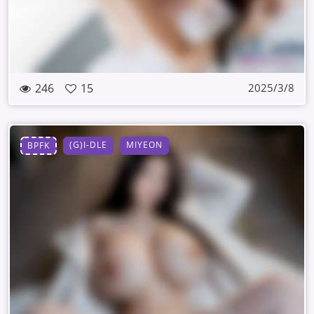
246
15
2025/3/8
(G)I-DLE
MIYEON
BPFK