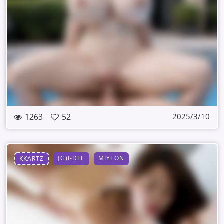
1263
52
2025/3/10
(G)I-DLE
MIYEON
KKARTZ