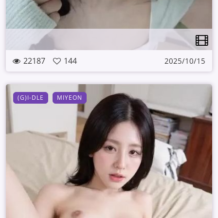
22187
144
2025/10/15
(G)I-DLE
MIYEON