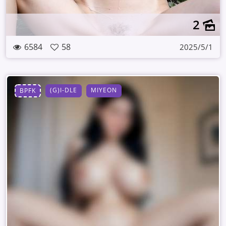
2
6584
58
2025/5/1
(G)I-DLE
MIYEON
BPFK