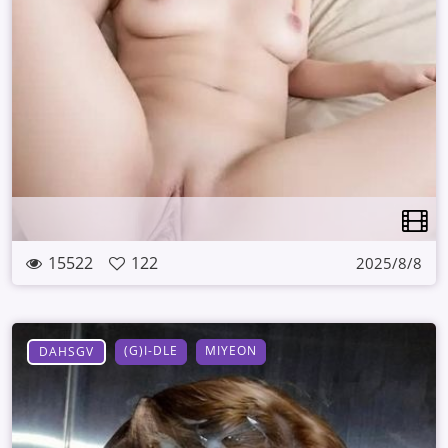
15522
122
2025/8/8
(G)I-DLE
MIYEON
DAHSGV