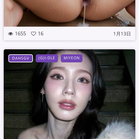
1655
16
1月13日
(G)I-DLE
MIYEON
DAHSGV