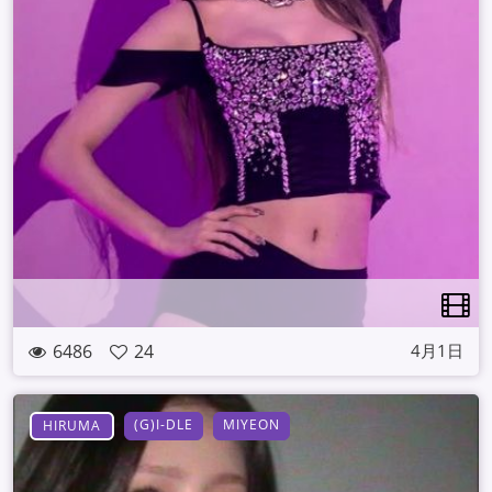
6486
24
4月1日
(G)I-DLE
MIYEON
HIRUMA