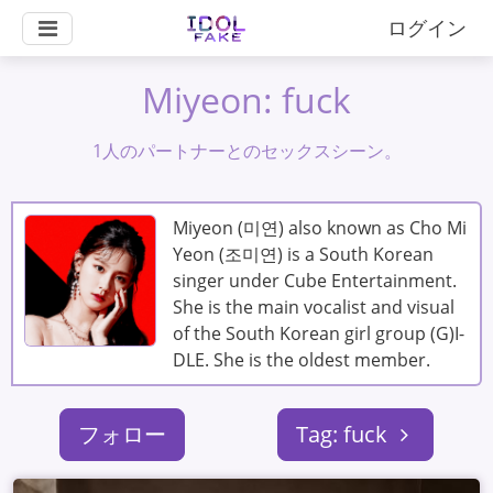
ログイン
Miyeon: fuck
1人のパートナーとのセックスシーン。
Miyeon (미연) also known as Cho Mi
Yeon (조미연) is a South Korean
singer under Cube Entertainment.
She is the main vocalist and visual
of the South Korean girl group (G)I-
DLE. She is the oldest member.
フォロー
Tag: fuck