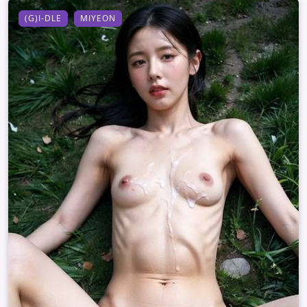
(G)I-DLE
MIYEON