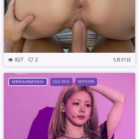
827
2
5月31日
(G)I-DLE
MIYEON
MRNHARMONIA