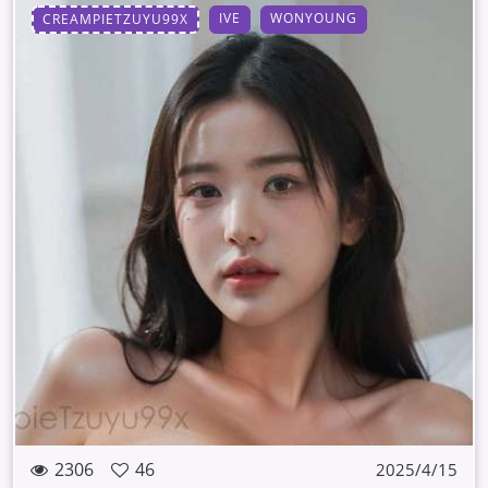
IVE
WONYOUNG
CREAMPIETZUYU99X
2306
46
2025/4/15