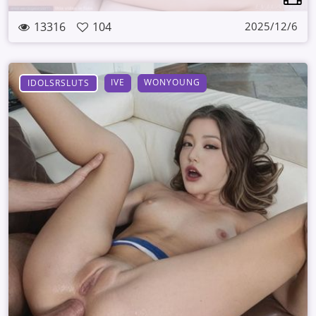
13316
104
2025/12/6
IVE
WONYOUNG
IDOLSRSLUTS