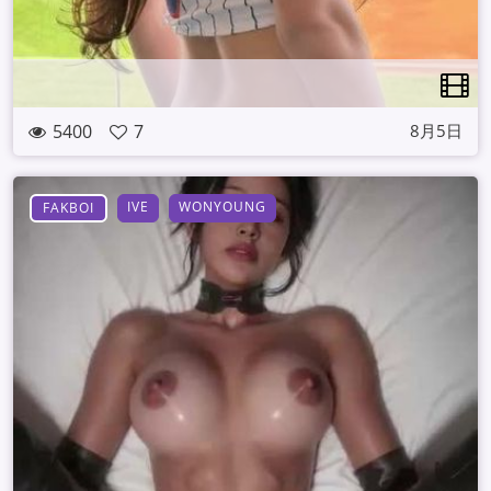
5400
7
8月5日
IVE
WONYOUNG
FAKBOI