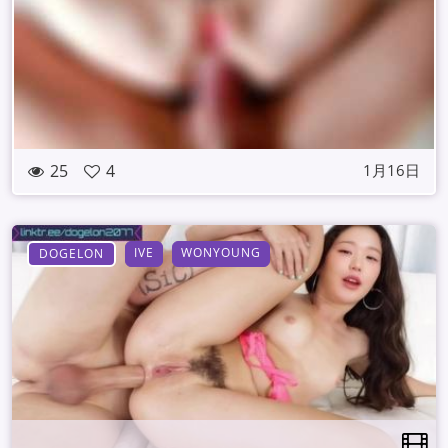
25
4
1月16日
IVE
WONYOUNG
DOGELON