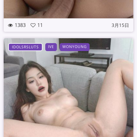
1383
11
3月15日
IVE
WONYOUNG
IDOLSRSLUTS