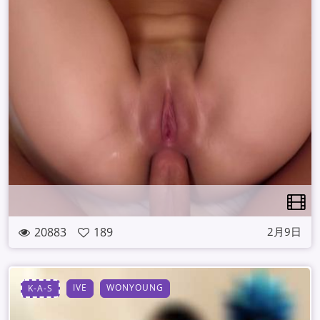
20883
189
2月9日
IVE
WONYOUNG
K-A-S