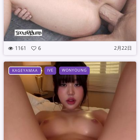
1161
6
2月22日
IVE
WONYOUNG
KAGEYAMAA