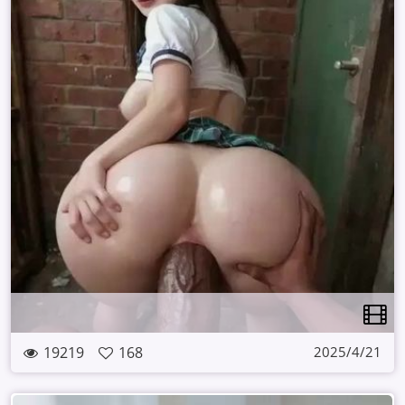
19219
168
2025/4/21