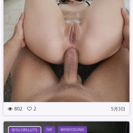
802
2
5月3日
IVE
WONYOUNG
IDOLSRSLUTS