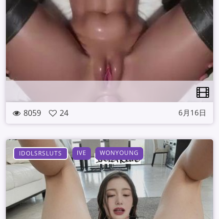
8059
24
6月16日
IVE
WONYOUNG
IDOLSRSLUTS