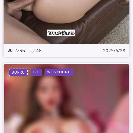
2296
48
2025/6/28
IVE
WONYOUNG
BORRU