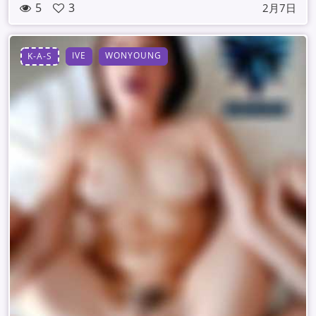
5
3
2月7日
IVE
WONYOUNG
K-A-S