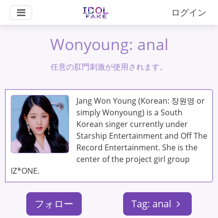
ログイン
Wonyoung: anal
任意の肛門刺激が使用されます。
Jang Won Young (Korean: 장원영 or
simply Wonyoung) is a South
Korean singer currently under
Starship Entertainment and Off The
Record Entertainment. She is the
center of the project girl group
IZ*ONE.
フォロー
Tag: anal