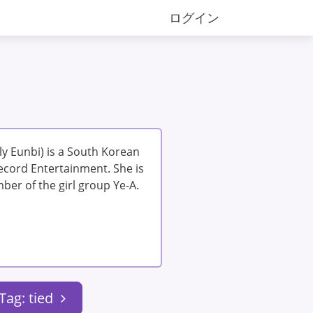
ログイン
Eunbi) is a South Korean
ecord Entertainment. She is
ber of the girl group Ye-A.
Tag: tied