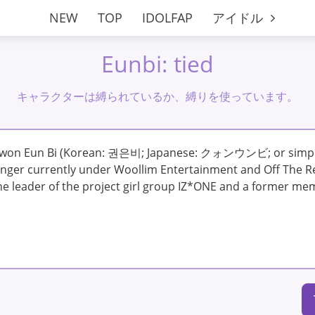
NEW
TOP
IDOLFAP
アイドル
Eunbi: tied
キャラクターは縛られているか、縛りを使っています。
won Eun Bi (Korean: 권은비; Japanese: クォンウンビ; or simply 
inger currently under Woollim Entertainment and Off The R
he leader of the project girl group IZ*ONE and a former mem