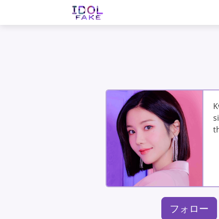
K
s
t
フォロー