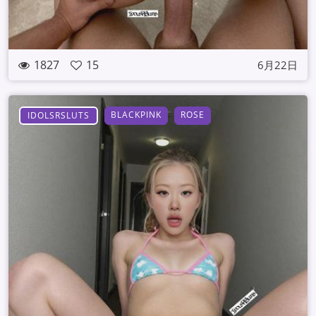
1827
15
6月22日
BLACKPINK
ROSE
IDOLSRSLUTS